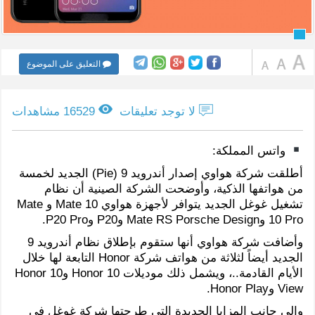
التعليق على الموضوع
لا توجد تعليقات
16529 مشاهدات
واتس المملكة:
أطلقت شركة هواوي إصدار أندرويد 9 (Pie) الجديد لخمسة
من هواتفها الذكية، وأوضحت الشركة الصينية أن نظام
تشغيل غوغل الجديد يتوافر لأجهزة هواوي Mate 10 و Mate
10 Pro وMate RS Porsche Design وP20 وP20 Pro.
وأضافت شركة هواوي أنها ستقوم بإطلاق نظام أندرويد 9
الجديد أيضاً لثلاثة من هواتف شركة Honor التابعة لها خلال
الأيام القادمة..، ويشمل ذلك موديلات Honor 10 وHonor 10
View وHonor Play.
وإلى جانب المزايا الجديدة التي طرحتها شركة غوغل في