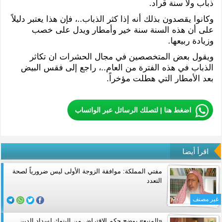
ذباب ولا سنة قراد.
وكانوا يقصدون بذلك أنه إذا كثر الذباب..، فإن هذا يعتبر دليلاً
على أن هذه السنة سنة خير وأمطار ويدل على خصب
وزيادة ربيعها.
ويقول بعض المتخصصين في مجال الحشرات ان تكاثر
الذباب في هذه الفترة من العام..، راجع إلى فقس البيض
بعد الأمطار التي هطلت مؤخراً.
اضغط هنا | لتصلك الرسائل عبر الواتساب
اقرأ أيضا
مفتي المملكة: موافقة الزوجة الأولى ليس ضرورياً لصحة
التعدد
غير مصنف
«المنيع» يوضح حكم الاقتراض من البنوك لسداد الدين