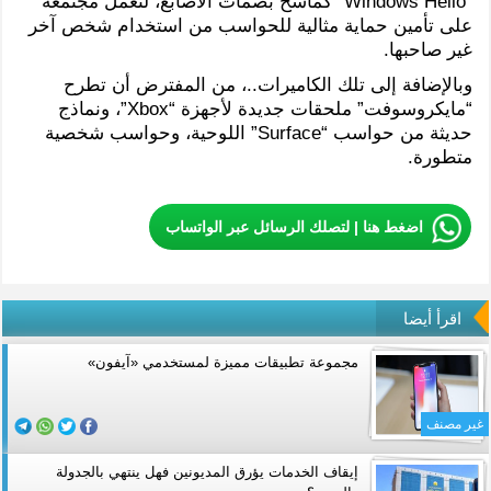
“Windows Hello” كماسح بصمات الأصابع، لتعمل مجتمعة
على تأمين حماية مثالية للحواسب من استخدام شخص آخر
غير صاحبها.
وبالإضافة إلى تلك الكاميرات..، من المفترض أن تطرح
“مايكروسوفت” ملحقات جديدة لأجهزة “Xbox”، ونماذج
حديثة من حواسب “Surface” اللوحية، وحواسب شخصية
متطورة.
اضغط هنا | لتصلك الرسائل عبر الواتساب
اقرأ أيضا
مجموعة تطبيقات مميزة لمستخدمي «آيفون»
غير مصنف
إيقاف الخدمات يؤرق المديونين فهل ينتهي بالجدولة