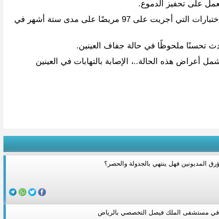
 يعمل على تحفيز الدموع.
وتزعم الشركة المصنعة “أليرجان إنك” بأن التحفيز المنتظم لإنتاج الدموع يساعد تدريجيًّا على إنتاج الدموع، حيث أظهرت نتائج الاختبارات التي أجريت على 97 مريضًا على مدى ستة أشهر في
يحدث تحسنًا ملحوظًا في حالة جفاف العينين.
تشمل أعراض هذه الحالة..، الإصابة بالتهابات في العينين
رق المديونين فهل ينتهي بالجدولة والحصر؟