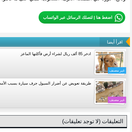
اضغط هنا | لتصلك الرسائل عبر الواتساب
اقرأ أيضا
ادخر 85 ألف ريال لشراء أرض فأكلتها الماعز
غير مصنف
طريقة تعويض عن أضرار السيول جرف سيارة بسبب الأمط
غير مصنف
التعليقات (لا توجد تعليقات)