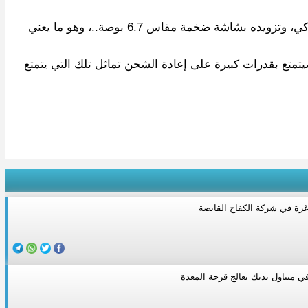
ووفقًا لتقرير الصحيفة الأميركية، فإن سامسونج تراهن بشكل رئيسي على عدد من المزايا..، أبرزها إضافة 6 كاميرات بالهاتف الذكي، وتزويده بشاشة ضخمة مقاس 6.7 بوصة..، وهو ما يعني
اتف الذكي الجديد لسامسونج إلى ما هو أعلى من نظرائها من إنتاج أبل، مثل آيفون XR، كما أنه سيتمتع بقدرات كبيرة على إعادة الشحن تماثل تلك التي يتمتع
رة في شركة الكفاح القابضة