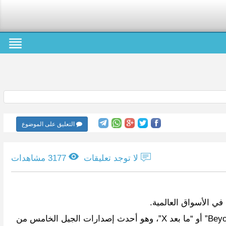
التعليق على الموضوع
لا توجد تعليقات
3177 مشاهدات
ي الأسواق العالمية.
وحسب ما جاء في صحيفة وول ستريت جورنال الأميركية، فإن الشركة الكورية العملاقة ستصنع هاتفها الذكي الجديد باسم “Beyond X” أو “ما بعد X”، وهو أحدث إصدارات الجيل الخامس من