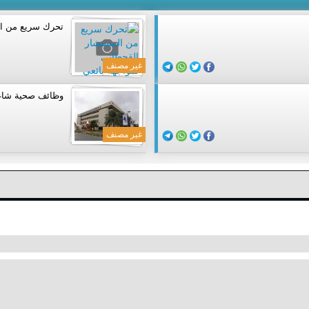
تحرك سريع من ال
غير مصنف
وظائف صحية شاغر
غير مصنف