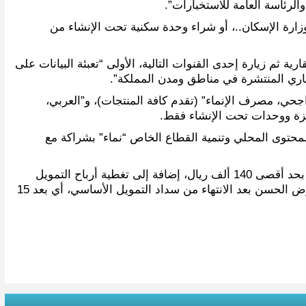
الرئاسة العامة للاستخبارات”.
زارة الإسكان..، أو شراء وحدة سكنية تحت الإنشاء من
ة ثم زيارة إحدى القنوات التالية، الأولى “تعبئة البيانات على
لعقاري المنتشرة في مناطق ومدن المملكة”.
جحي، مصرف الإنماء” (تقدم كافة المنتجات)، و”العربي،
هزة ووحدات تحت الإنشاء فقط.
محتوى المحلي وتنمية القطاع الخاص “نماء” بشراكة مع
وتهدف المبادرة إلى تمكين حصول منسوبي القطاعات العسكرية في الخدمة على السكن الملائم عبر تقديم قرض إضافي حسن بحد أقصى 140 ألف ريال، إضافة إلى تغطية أرباح التمويل
المقدم من قبل الجهات التمويلية عبر برنامج “القرض العقاري” لمبلغ يصل إلى 500 ألف ريال، على أن يبدأ المستفيد بسداد القرض الحسن بعد الانتهاء من سداد التمويل الأساسي، أي بعد 15