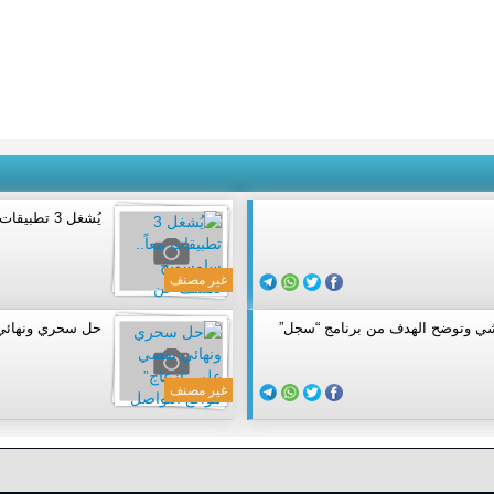
يُشغل 3 تطبيقات معاً.. سامسونج تكشف عن هاتفها القابل للطي
غير مصنف
اشي وتوضح الهدف من برنامج “سجل”
حل سحري ونهائي 
غير مصنف