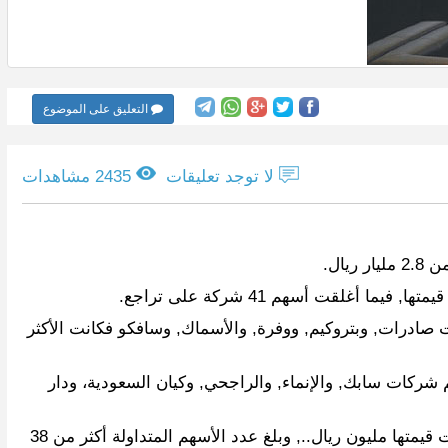
التعليق على الموضوع
لا توجد تعليقات
2435 مشاهدات
ت صادرات, وبتروكيم, ووفرة, والأسماك, وسافكو فكانت الأكثر
م شركات سابك, والإنماء, والراجحي, وكيان السعودية، ودار
كما أغلق مؤشر الأسهم السعودية الموازية ( نمو ) اليوم منخفضًا 2.01 نقطة ليقفل عند مستوى 2423.20 نقطة.., وبتداولات بلغت قيمتها مليون ريال.., وبلغ عدد الأسهم المتداولة أكثر من 38