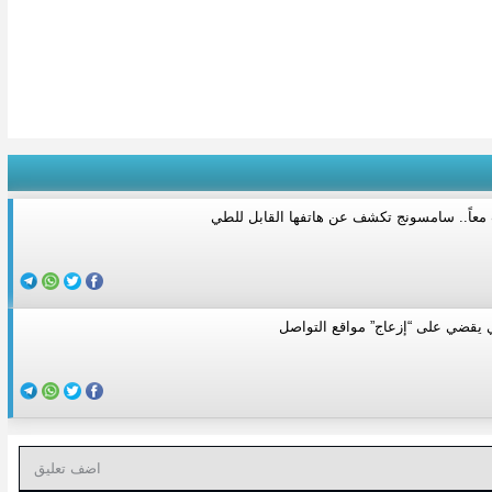
يقضي على “إزعاج” مواقع التواصل
اضف تعليق