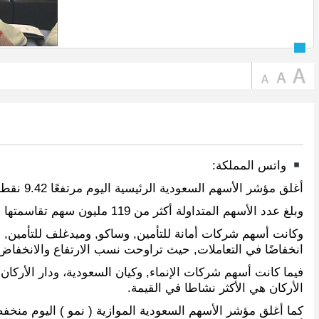
واتس المملكة:
أغلق مؤشر الأسهم السعودية الرئيسية اليوم مرتفعًا 9.42 نقطة ليقفل عند مستوى 7514.36 نقطة, وبتداولات بلغت قيمتها أكثر من 2.8 مليار ريال.
وبلغ عدد الأسهم المتداولة أكثر من 119 مليون سهم تقاسمتها أكثر من 102 ألف صفقة سجلت فيها أسهم 128 شركة ارتفاعًا في قيمتها, فيما أغلقت أسهم 41 شركة على تراجع.
وكانت أسهم شركات أمانة للتأمين, وساكو, وميدغلف للتأمين, وع
انخفاضًا في التعاملات, حيث تراوحت نسب الارتفاع والانخفاض ما بين 9.96% 
فيما كانت أسهم شركات الإنماء, وكيان السعودية، ودار الأركان
الأركان هي الأكثر نشاطا في القيمة.