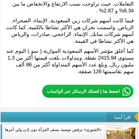
التعاملات, حيث تراوحت نسب الارتفاع والانخفاض ما بين
6.34% و 2.87% .
فيما كانت أسهم شركات زين السعودية, الإنماء، الصحراء,
الرياض, واسمنت نجران هي الأكثر نشاطا بالكمية, كما كانت
أسهم شركات سابك, الإنماء, الراجحي, صادرات، والرياض
هي الأكثر نشاطا في القيمة.
كما أغلق مؤشر الأسهم السعودية الموازية ( نمو ) اليوم عند
مستوى 2415.94 نقطة, وبتداولات بلغت قيمتها أكثر من 1.3
مليون ريال, وبلغ عدد الأسهم المتداولة أكثر من 86 ألف
سهم تقاسمتها 126 صفقة.
اضغط هنا | لتصلك الرسائل عبر الواتساب
اقرأ أيضا
«الشورى» يرفض توصية بسفر المرأة دون إذن ولي أمرها