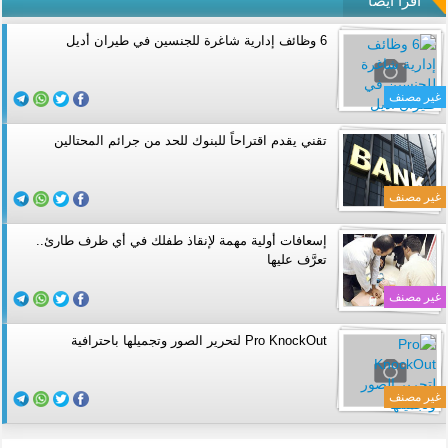
اقرأ أيضا
6 وظائف إدارية شاغرة للجنسين في طيران أديل
غير مصنف
تقني يقدم اقتراحاً للبنوك للحد من جرائم المحتالين
غير مصنف
إسعافات أولية مهمة لإنقاذ طفلك في أي ظرف طارئ..
تعرَّف عليها
غير مصنف
Pro KnockOut لتحرير الصور وتجميلها باحترافية
غير مصنف