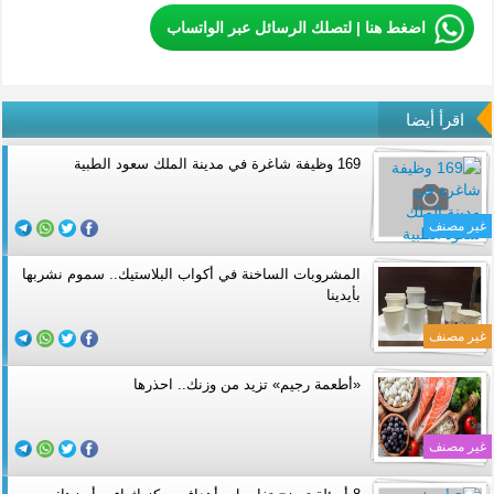
اضغط هنا | لتصلك الرسائل عبر الواتساب
اقرأ أيضا
169 وظيفة شاغرة في مدينة الملك سعود الطبية
غير مصنف
المشروبات الساخنة في أكواب البلاستيك.. سموم نشربها
بأيدينا
غير مصنف
«أطعمة رجيم» تزيد من وزنك.. احذرها
غير مصنف