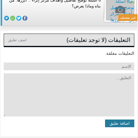
8 أسئلة توضح تفاصيل وأهداف مركز إثراء .. أبرزها: من
بناه وماذا يعرض؟
غير مصنف
التعليقات (لا توجد تعليقات)
اضف تعليق
التعليقات مغلقة.