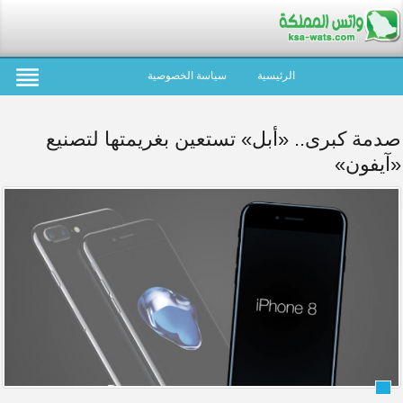
الرئيسية
سياسة الخصوصية
صدمة كبرى.. «أبل» تستعين بغريمتها لتصنيع
«آيفون»