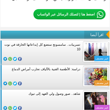
اضغط هنا | لتصلك الرسائل عبر الواتساب
اقرأ أيضا
تسريبات.. سامسونج ستضع كل إبداعاتها الخارقة في نوت
10
غير مصنف
دراسة: الأطعمة الغنية بالألياف تحارب أمراض الدماغ
غير مصنف
شاهد.. صور وصول ولي العهد إلى تبوك
غير مصنف