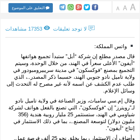
التعليق على الموضوع
لا توجد تعليقات
17353 مشاهدات
واتس المملكة:
قال مصدر مطلع إن شركة “أبل” ستبدأ تجميع هواتفها
“آيفون” الأعلى سعراً في الهند، من خلال الوحدة، وسيتم
التجميع بمصنع “فوكسكون” في مدينة سريبيرومبودور في
ولاية تاميل نادو جنوبي الهند، حسبما ذكر المصدر..، الذي
طلب عدم الكشف عن اسمه لأنه غير مصرح له التحدث إلى
وسائل الإعلام.
وقال إم.سي سامباث، وزير الصناعة في ولاية تاميل نادو
لـ”رويترز” إن “فوكسكون”، التي تصنع بالفعل هواتف لشركة
شياومي في الهند، ستستثمر 25 مليار روبية هندية (356
مليون دولار) لتوسعة المصنع..، بما في ذلك الاستثمار في
إنتاج “آيفون”.
وأضاف أن الاستثمار ربما يخلق نحو 25 ألف فرصة عمل.