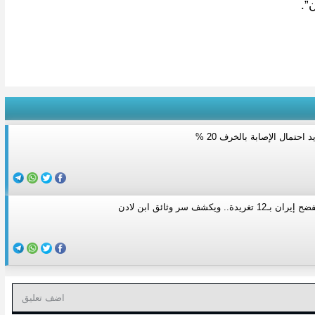
”.
د احتمال الإصابة بالخرف 20 %
.. ويكشف سر وثائق ابن لادن
اضف تعليق