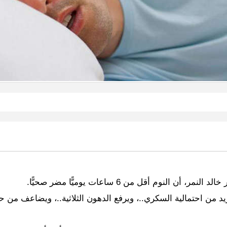
م أقل من 6 ساعات يوميًّا مضر صحيًّا.
يد من احتمالية السكري..، ويرفع الدهون الثلاثية..، ويضاعف من ح