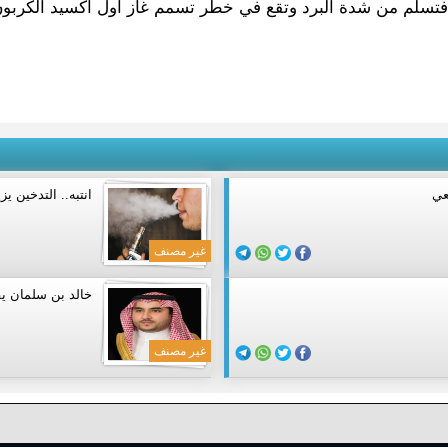
 فتسلم من شدة البرد وتقع في خطر تسمم غاز أول أكسيد الكربون
انتبه.. التدخين يزي
غير مصنف
خالد بن سلمان يفضح إيران بـ12 تغريدة
غير مصنف