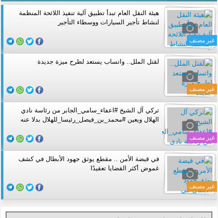
هيئة النقل العام تبدأ تطبيق آلية تنفيذ اللائحة المنظمة
لنشاط تأجير السيارات ووسطاء التأجير
غير مصنف
لقتل الملل.. واتساب يستعد لطرح ميزة جديدة
غير مصنف
تركي آل الشيخ #اعفاء_سامي_الجابر من رئاسة نادي
الهلال ويعين #محمد_بن_فيصل_رئيسا_للهلال بدلا عنه
غير مصنف
في قبضة الأمن .. مقطع يوثق جهود الأبطال في كشف
غموض أكثر القضايا تعقيدًا
غير مصنف