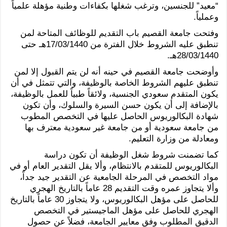
“معيد” للجنسين، وترغب شغلها بكفاءات وطنية مؤهلة علمياً
وعملياً.
وفتحت جامعة القصيم باب التقديم للوظائف المتاحة لمن
تنطبق عليه الشروط خلال الفترة من 17/03/1440هـ حتى
28/03/1440هـ.
وأوضحت جامعة القصيم في حينه أنه لن يتم القبول إلا لمن
تنطبق عليهم الشروط الخاصة بالوظيفة، والتي تتمثل في أن
يكون المتقدم سعودي الجنسية، ولائقاً طبياً للعمل بالوظيفة،
بالإضافة إلى أن يكون حسن السيرة والسلوك، وأن تكون
شهادة البكالوريوس الحاصل عليها في التخصص المطوب
من جامعة سعودية أو من جامعة غير سعودية معترف بها
ومعادلة من وزارة التعليم.
كما تضمنت شروط شغل الوظيفة أن تكون دراسة
البكالوريوس للمتقدم بالانتظام، وألا يقل التقدير العام أو في
مواد التخصص في المرحلة الجامعية عن التقدير جيد جداً،
وألا يتجاوز عمره وقت التقديم 28 عاماً بالتاريخ الهجري
للحاصل على مؤهل البكالوريوس، ولا يتجاوز 30 عاماً بالتاريخ
الهجري للحاصل على مؤهل الماجيستير في التخصص
الدقيق المطلوب وفق معايير الجامعة، فضلاً عن حصول