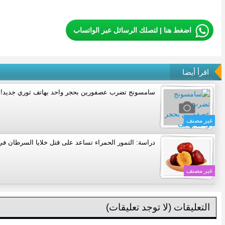
اضغط هنا | لتصلك الرسائل عبر الواتساب
اقرأ أيضا
سامسونج تضرب عصفورين بحجر واحد بهاتف ثوري جديد!
غير مصنف
دراسة: التمور الحمراء تساعد على قتل خلايا السرطان ف
غير مصنف
التعليقات (لا توجد تعليقات)