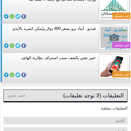
غير مصنف
فيديو.. آيباد برو بسعر 800 دولار ويُمكن كسره بالأيدي
غير مصنف
خبير تقني يكشف سبب استنزاف بطارية الهاتف
غير مصنف
التعليقات (لا توجد تعليقات)
اضف تعليق
التعليقات مغلقة.