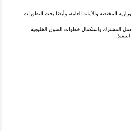
زارية المختصة والأمانة العامة، وأيضًا بحث التطورات
 قدمها خلال اجتماع مجلس التعاون في الرياض عام 2015 ترتكز على 4 محاور، وهي العمل المشترك واستكمال خطوات السوق الخليجية
تنفيذ.