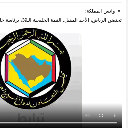
واتس المملكة:
تحتضن الرياض، الأحد المقبل، القمة الخليجية الـ39، برئاسة خادم الحرمين الشريفين الملك سلمان بن عبدالعزيز، وبحضور قادة مجلس التعاون الخليجي.