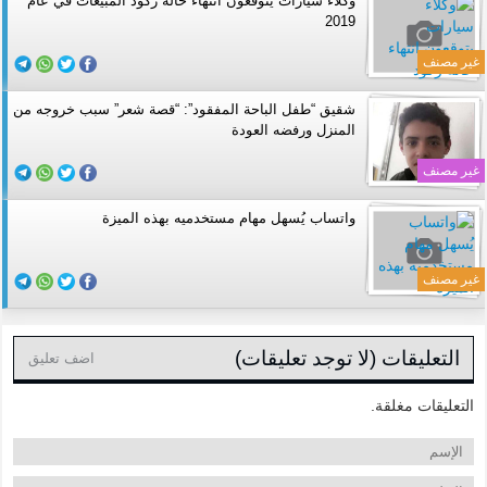
وكلاء سيارات يتوقعون انتهاء حالة ركود المبيعات في عام
2019
غير مصنف
شقيق “طفل الباحة المفقود”: “قصة شعر” سبب خروجه من
المنزل ورفضه العودة
غير مصنف
واتساب يُسهل مهام مستخدميه بهذه الميزة
غير مصنف
التعليقات (لا توجد تعليقات)
اضف تعليق
التعليقات مغلقة.