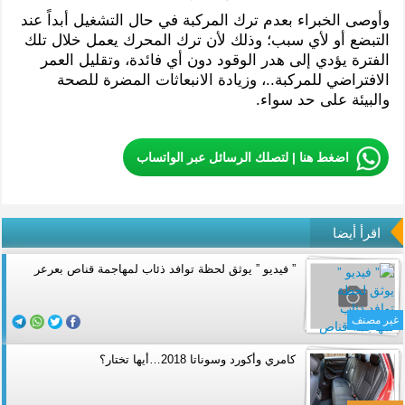
وأوصى الخبراء بعدم ترك المركبة في حال التشغيل أبداً عند
التبضع أو لأي سبب؛ وذلك لأن ترك المحرك يعمل خلال تلك
الفترة يؤدي إلى هدر الوقود دون أي فائدة، وتقليل العمر
الافتراضي للمركبة..، وزيادة الانبعاثات المضرة للصحة
والبيئة على حد سواء.
اضغط هنا | لتصلك الرسائل عبر الواتساب
اقرأ أيضا
” فيديو ” يوثق لحظة توافد ذئاب لمهاجمة قناص بعرعر
غير مصنف
كامري وأكورد وسوناتا 2018…أيها تختار؟