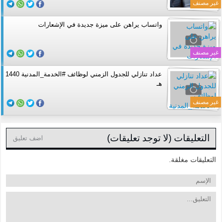
غير مصنف
واتساب يراهن على ميزة جديدة في الإشعارات
غير مصنف
عداد تنازلي للجدول الزمني لوظائف #الخدمة_المدنية 1440
هـ
غير مصنف
التعليقات (لا توجد تعليقات)
اضف تعليق
التعليقات مغلقة.