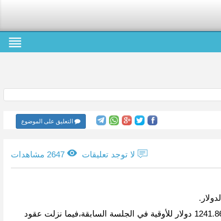
التعليق على الموضوع
لا توجد تعليقات
2647 مشاهدات
وانخفض السعر الفوري للذهب 0.2 بالمئة إلى 1235.31 دولار للأوقية (الأونصة)، بعد أن سجل أعلى مستوياته منذ 26 أكتوبر عند 1241.86 دولار للأوقية في الجلسة السابقة،فيما نزلت عقود