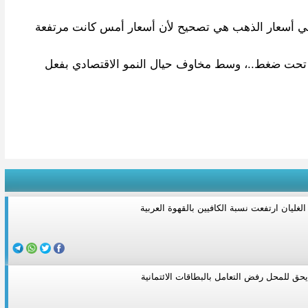
م في أسعار الذهب هي تصحيح لأن أسعار أمس كانت مرتفعة
ية مقابل سلة من ست عملات رئيسية..، حوالي 0.2 بالمئة لكن العملة تظل تحت ضغط..، وسط مخاوف حيال النمو الاقتصادي بفعل
الغليان ارتفعت نسبة الكافيين بالقهوة العربية
يحق للمحل رفض التعامل بالبطاقات الائتمانية