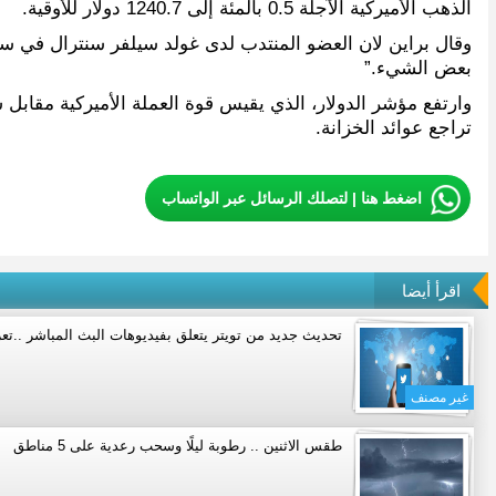
الذهب الأميركية الآجلة 0.5 بالمئة إلى 1240.7 دولار للأوقية.
وقال براين لان العضو المنتدب لدى غولد سيلفر سنترال في سن
بعض الشيء.”
تراجع عوائد الخزانة.
اضغط هنا | لتصلك الرسائل عبر الواتساب
اقرأ أيضا
تحديث جديد من تويتر يتعلق بفيديوهات البث المباشر ..تع
غير مصنف
طقس الاثنين .. رطوبة ليلًا وسحب رعدية على 5 مناطق