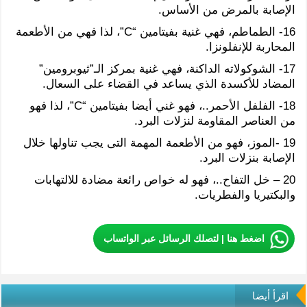
الإصابة بالمرض من الأساس.
16- الطماطم، فهي غنية بفيتامين “C”، لذا فهي من الأطعمة
المحاربة للإنفلونزا.
17- الشوكولاته الداكنة، فهي غنية بمركز الـ”ثيوبرومين”
المضاد للأكسدة الذي يساعد في القضاء على السعال.
18- الفلفل الأحمر..، فهو غني أيضا بفيتامين “C”، لذا فهو
من العناصر المقاومة لنزلات البرد.
19 -الموز، فهو من الأطعمة المهمة التى يجب تناولها خلال
الإصابة بنزلات البرد.
20 – خل التفاح..، فهو له خواص رائعة مضادة للالتهابات
والبكتيريا والفطريات.
اضغط هنا | لتصلك الرسائل عبر الواتساب
اقرأ أيضا