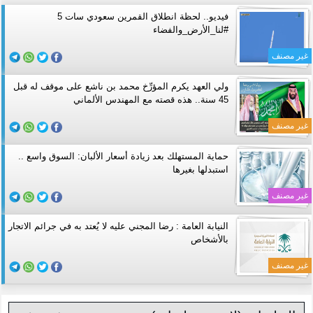
فيديو.. لحظة انطلاق القمرين سعودي سات 5
#لنا_الأرض_والفضاء
غير مصنف
ولي العهد يكرم المؤرِّخ محمد بن ناشع على موقف له قبل
45 سنة.. هذه قصته مع المهندس الألماني
غير مصنف
حماية المستهلك بعد زيادة أسعار الألبان: السوق واسع ..
استبدلها بغيرها
غير مصنف
النيابة العامة : رضا المجني عليه لا يُعتد به في جرائم الاتجار
بالأشخاص
غير مصنف