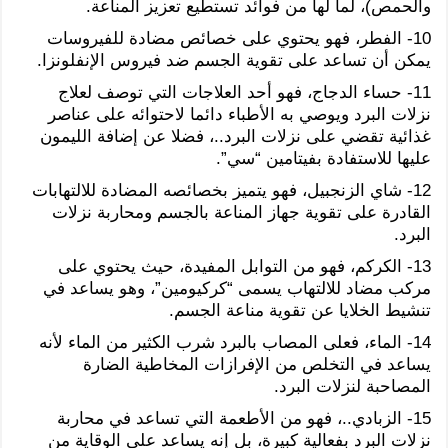
والحمص)، لما لها من فوائد تستطيع تعزيز المناعة.
10- الفطر، فهو يحتوي على خصائص مضادة للفيروسات
يمكن أن تساعد على تقوية الجسم ضد فيروس الإنفلونزا.
11- حساء الدجاج، فهو أحد العلاجات التي توصف لعلاج
نزلات البرد ويوصي به الأطباء دائما لاحتوائه على عناصر
غذائية تقضي على نزلات البرد..، فضلا عن إضافة الليمون
عليها للاستفادة بفيتامين “سي”.
12- شاي الزنجبيل، فهو يتميز بخصائصه المضادة للالتهابات
القادرة على تقوية جهاز المناعة بالجسم ومحاربة نزلات
البرد.
13- الكركم، فهو من التوابل المفيدة، حيث يحتوي على
مركب مضاد للالتهاب يسمى “كركيومين”، وهو يساعد في
تنشيط الخلايا عن تقوية مناعة الجسم.
14- الماء، فعلى المصاب بالبرد شرب الكثير من الماء لأنه
يساعد في التخلص من الإفرازات المخاطية الضارة
المصاحبة لنزلات البرد.
15- الزبادي..، فهو من الأطعمة التي تساعد في محاربة
نزلات البرد بفعالية كبيرة، بل إنه يساعد على الوقاية من