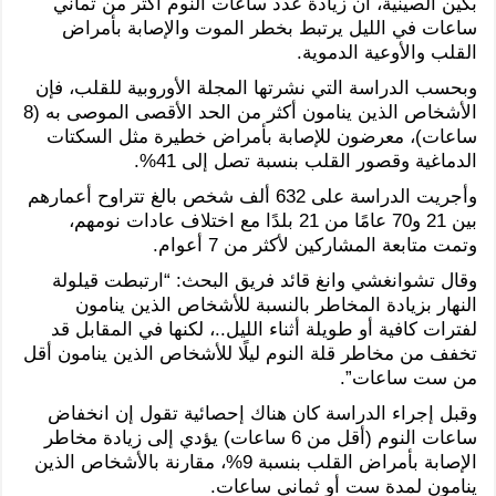
بكين الصينية، أن زيادة عدد ساعات النوم أكثر من ثماني
ساعات في الليل يرتبط بخطر الموت والإصابة بأمراض
القلب والأوعية الدموية.
وبحسب الدراسة التي نشرتها المجلة الأوروبية للقلب، فإن
الأشخاص الذين ينامون أكثر من الحد الأقصى الموصى به (8
ساعات)، معرضون للإصابة بأمراض خطيرة مثل السكتات
الدماغية وقصور القلب بنسبة تصل إلى 41%.
وأجريت الدراسة على 632 ألف شخص بالغ تتراوح أعمارهم
بين 21 و70 عامًا من 21 بلدًا مع اختلاف عادات نومهم،
وتمت متابعة المشاركين لأكثر من 7 أعوام.
وقال تشوانغشي وانغ قائد فريق البحث: “ارتبطت قيلولة
النهار بزيادة المخاطر بالنسبة للأشخاص الذين ينامون
لفترات كافية أو طويلة أثناء الليل..، لكنها في المقابل قد
تخفف من مخاطر قلة النوم ليلًا للأشخاص الذين ينامون أقل
من ست ساعات”.
وقبل إجراء الدراسة كان هناك إحصائية تقول إن انخفاض
ساعات النوم (أقل من 6 ساعات) يؤدي إلى زيادة مخاطر
الإصابة بأمراض القلب بنسبة 9%، مقارنة بالأشخاص الذين
ينامون لمدة ست أو ثماني ساعات.