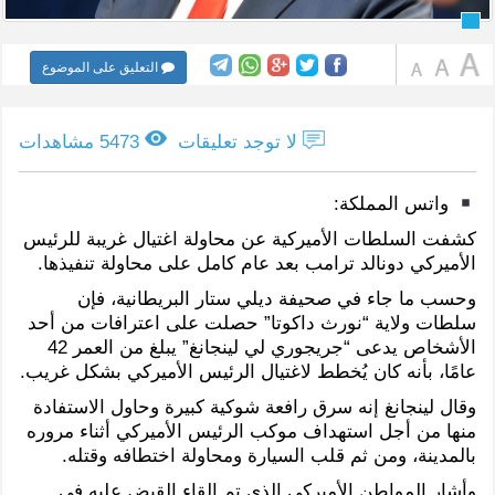
التعليق على الموضوع
لا توجد تعليقات
5473 مشاهدات
واتس المملكة:
كشفت السلطات الأميركية عن محاولة اغتيال غريبة للرئيس
الأميركي دونالد ترامب بعد عام كامل على محاولة تنفيذها.
وحسب ما جاء في صحيفة ديلي ستار البريطانية، فإن
سلطات ولاية “نورث داكوتا” حصلت على اعترافات من أحد
الأشخاص يدعى “جريجوري لي لينجانغ” يبلغ من العمر 42
عامًا، بأنه كان يُخطط لاغتيال الرئيس الأميركي بشكل غريب.
وقال لينجانغ إنه سرق رافعة شوكية كبيرة وحاول الاستفادة
منها من أجل استهداف موكب الرئيس الأميركي أثناء مروره
بالمدينة، ومن ثم قلب السيارة ومحاولة اختطافه وقتله.
وأشار المواطن الأميركي الذي تم إلقاء القبض عليه في