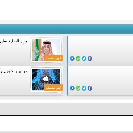
وزير التجارة يعل
غير مصنف
من بينها جوجل وآ
غير مصنف