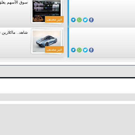
سوق الأسهم يغلق منخفض
غير مصنف
شاهد.. ماكلارين تكشف
غير مصنف