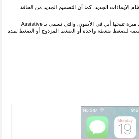
 iPhone وiPad، التخلص من زر القائمة الرئيسية Home Button، والاعتماد على نظام الإيماءات الجديد، كما أن التصميم الجديد من الحافة
لذلك يمكن للأشخاص الذين لا يسعدون بنظام الإيماءات استخدام زر Home افتراضي على شاشة الهاتف أو الأيباد وذلك من خلال ميزة تتيحها أبل في الأيفون، والتي تسمى بـ Assistive
تخصيصه للضغط ضغطة واحدة أو الضغط المزدوج أو الضغط لمدة