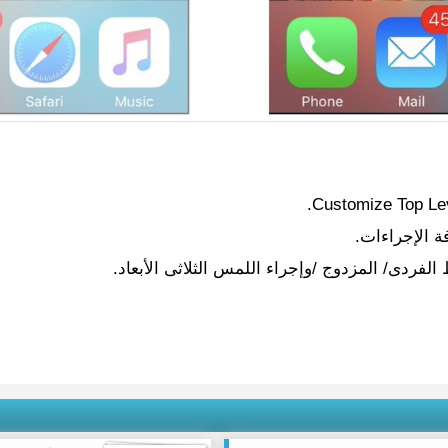
ة الإجراءات.
فردى/ المزدوج /وإجراء اللمس الثلاثى الأبعاد.