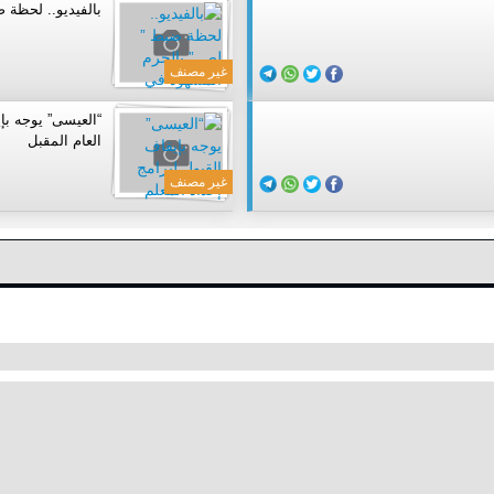
بالفيديو.. لحظة 
غير مصنف
“العيسى” يوجه بإي
العام المقبل
غير مصنف