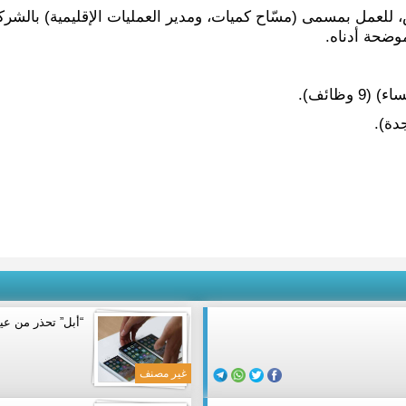
حملة البكالوريوس، للعمل بمسمى (مسّاح كميات، ومدير العمليات الإقليمية)
موضحة أدناه.
“أبل” تحذر من ع
غير مصنف