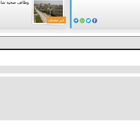
وظائف صحية شاغر
غير مصنف