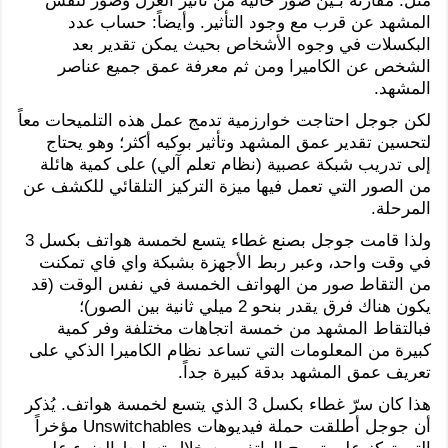
مثل: مقارنة بـين صور خالية من تأثير العزل وصور لنفس
المشهد عن قرب مع وجود التأثير. وأيضاً: حساب عدد
البكسلات في وجوه الأشخاص بحيث يمكن تقدير بعد
الشخص عن الكاميرا ومن ثم معرفة عمق جميع عناصر
المشهد.
لكن جوجل احتاجت خوارزمية تدمج عمل هذه التلميحات معاً
لتحسين تقدير عمق المشهد وتأثير بوكيه أكثر؛ وهو يحتاج
إلى تدريب شبكة عصبية (نظام تعلم آلي) على كمية هائلة
من الصور التي تعمل فيها ميزة التركيز التلقائي للكشف عن
المرحلة.
ولذا قامت جوجل بصنع غطاء يتسع لخمسة هواتف بكسل 3
في وقت واحد، وعبر ربط الأجهزة بشبكة واي فاي تمكنت
من التقاط صور من الهواتف الخمسة في نفس الوقت (قد
يكون هناك فرق يقدر بنحو 2 ميلي ثانية بين الصور)؛
فبالتقاط المشهد من خمسة اتجاهات مختلفة وفر كمية
كبيرة من المعلومات التي تساعد نظام الكاميرا الذكي على
تعريف عمق المشهد بدقة كبيرة جداً.
هذا كان سرّ غطاء بكسل 3 الذي يتسع لخمسة هواتف. يُذكر
أن جوجل أطلقت حملة فيديوهات Unswitchables مؤخراً