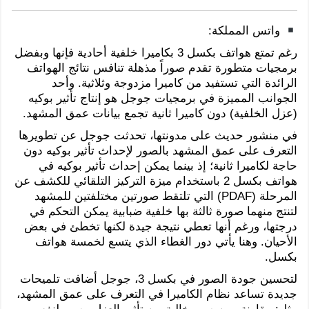
واتس المملكة:
رغم تمتع هواتف بكسل 3 بكاميرا خلفية أحادية فإنها وبفضل
برمجيات متطورة تقدم صوراً مذهلة تنافس نتائج الهواتف
الرائدة التي تستفيد من كاميرا مزدوجة وثلاثية. وأحد
الجوانب المميزة في برمجيات جوجل هو إنتاج تأثير بوكيه
(عزل الخلفية) دون كاميرا ثانية تجمع بيانات عمق المشهد.
في منشور حديث على مدونتها، تحدثت جوجل عن تطويرها
التعرف على عمق المشهد بالصور لإحداث تأثير بوكيه دون
حاجة لكاميرا ثانية؛ إذ بينما يمكن إحداث تأثير بوكيه في
هواتف بكسل 2 باستخدام ميزة التركيز التلقائي للكشف عن
المرحلة (PDAF) التي تلتقط صورتين مختلفتين للمشهد
لتنتج منهما صورة ثالثة بها خلفية ضبابية يمكن التحكم في
درجتها، ورغم أنها تعطي نتيجة جيدة لكنها تخطئ في بعض
الأحيان. وهنا يأتي دور الغطاء الذي يتسع لخمسة هواتف
بكسل.
لتحسين جودة الصور في بكسل 3، جوجل أضافت تلميحات
جديدة تساعد نظام الكاميرا في التعرف على عمق المشهد،