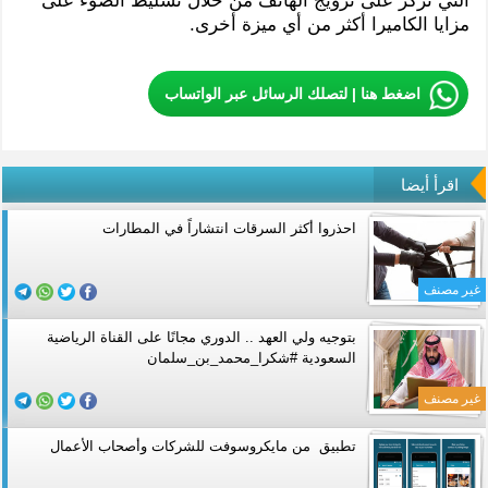
التي تركز على ترويج الهاتف من خلال تسليط الضوء على
مزايا الكاميرا أكثر من أي ميزة أخرى.
اضغط هنا | لتصلك الرسائل عبر الواتساب
اقرأ أيضا
احذروا أكثر السرقات انتشاراً في المطارات
غير مصنف
بتوجيه ولي العهد .. الدوري مجانًا على القناة الرياضية
السعودية #شكرا_محمد_بن_سلمان
غير مصنف
تطبيق من مايكروسوفت للشركات وأصحاب الأعمال