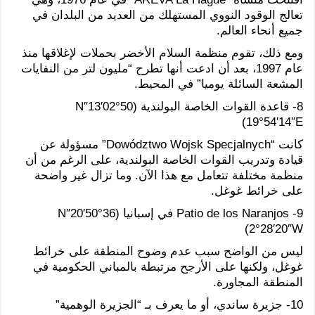
تعالج الوقود النووي المستهلك من العديد من البلدان في
جميع أنحاء العالم.
ومع ذلك، تقوم منظمة السلام الأخضر بحملات لإغلاقها منذ
عام 1997، بعد أن ادعت أنها تطرح “مليون لتر من النفايات
المشعة السائلة يوميا” في المحيط.
8- قاعدة القوات الخاصة البولندية (50°02′13″N
19°54′14″E)
كانت “Dowództwo Wojsk Specjalnych” مسؤولة عن
قيادة وتدريب القوات الخاصة البولندية، على الرغم من أن
منظمة مختلفة تتعامل مع هذا الآن. وما تزال غير واضحة
على خرائط غوغل.
9- Patio de los Naranjos في إسبانيا (36°50′20″N
2°28′20″W)
ليس من الواضح سبب عدم وضوح المنطقة على خرائط
غوغل، ولكنها على الأرجح مرتبطة بالمباني الحكومية في
المنطقة المجاورة.
10- جزيرة ساندي، أو ما يعرف بـ “الجزيرة الوهمية”