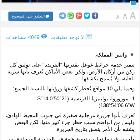
التعليق على الموضوع
لا توجد تعليقات
4049 مشاهدات
واتس المملكة:
تتميز خدمة خرائط غوغل بقدرتها “الفريدة” على توثيق كل
ركن من أركان الأرض، ولكن بعض الأماكن تُعرف بأنها سرية
للغاية، ولا يُسمح بكشفها.
وفيما يلي 10 مواقع يُحظر كشفها ورؤيتها بالنسبة للجميع:
1- موروروا، بولينيزيا الفرنسية (21°50’14.0″S
138°54’06.6″W)
تُعرف بأنها جزيرة مرجانية صغيرة في جنوب المحيط الهادئ،
وليس من الواضح سبب حظر جزء كبير منها، لكن البعض
يشتبه بأن الأمر يتعلق بتاريخ الجزيرة.
وأجرت فرنسا تجارب نووية هامة في الجزيرة المرجانية، بين