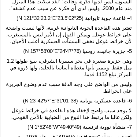
أليسون، ليس لديها فكرة، وقالت: “لقد سكنت هذا المنزل
منذ عام 2000، وليس لدي أي فكرة عن سبب عدم كشفه”.
4- قاعدة جوية تايوانية (25°02’23.5″N 121°32’23.2″E)
تعتبر هذه القاعدة الجوية التايوانية غريبة، لأنها ليست واضحة
على خرائط غوغل. ويمكن القول إن الأمر ليس بالمستغرب،
لأن خرائط غوغل تخفي المنشآت العسكرية أغلب الأحيان.
5- جزيرة جانيت، روسيا (76°47′24″N 157°58′00″E)
وهي جزيرة صغيرة في بحر سيبيريا الشرقي، يبلغ طولها 1.2
ميل فقط. وتتميز بأنها مغطاة أساسا بالجليد، ولها ذروة في
المركز تبلغ 1152 قدما.
وليس من الواضح على وجه الدقة سبب عدم وضوح الجزيرة
على الخرائط.
6- قاعدة عسكرية يونانية (38°01′31″N 23°42′57″E)
لا يوجد سبب واضح لإخفاء هذه القاعدة في خرائط غوغل،
ولكن غالبا ما يرتبط هذا النوع من الضبابية بالأمن القومي.
7- منشأة نووية فرنسية (49°40′49″N 1°52′48″W)
افتتحت منشأة “AREVA La Hague” في عام 1976، وهي