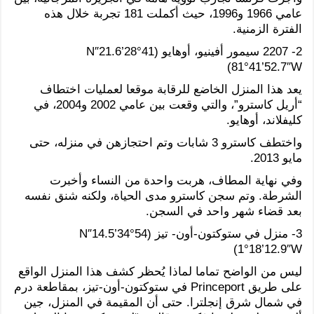
عامي 1966 و1996، حيث أكملت 181 تجربة خلال هذه
الفترة الزمنية.
2- 2207 سيمور أفينيو، أوهايو (41°28’21.6″N
81°41’52.7″W)
يعد هذا المنزل الخاضع للرقابة موقعا لعمليات اختطاف
“أريل كاسترو”، والتي وقعت بين عامي 2002 و2004، في
كليفلاند، أوهايو.
واختطف كاسترو 3 شابات وتم احتجازهن في منزله، حتى
مايو 2013.
وفي نهاية المطاف، هربت واحدة من النساء وأخبرت
الشرطة. وتم سجن كاسترو مدى الحياة، ولكنه شنق نفسه
بعد قضاء شهر واحد في السجن.
3- منزل في ستوكتون-أون- تيز (54°34’14.5″N
1°18’12.9″W)
ليس من الواضح تماما لماذا يُحظر كشف هذا المنزل الواقع
على طريق Princeport في ستوكتون-أون-تيز، بمقاطعة درم
في شمال شرق إنجلترا. حتى أن المقيمة في المنزل، جين