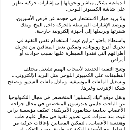
الدماغية بشكل مباشر وتحويلها إلى إشارات حركية تظهر
على شاشة الكمبيوتر اللوحي.
ولا يزيد جهاز الاستشعار في حجمه عن قرص الأسبرين،
ويرصد الإشارات المرتبطة بالحركة داخل المخ، ويفك
شفرتها ويرسلها إلى أجهزة إلكترونية خارجية.
واستطاع باحثو “براين غيت” استخدام نفس التقنية في
تحريك أذرع روبوتات، وتمكين بعض المعاقين من تحريك
أطرافهم التي فقدوا السيطرة عليها بسبب حوادث أو
أمراض.
وتتيح التقنية الجديدة لأصحاب الهمم تشغيل مختلف
التطبيقات على الكمبيوتر اللوحي مثل البريد الإلكتروني..،
وتشغيل الملفات الموسيقية، وتبادل ملفات الفيديو، وتصفح
شبكة الإنترنت وغيرها.
ونقل موقع “تيك إكسبلور” المتخصص في مجال التكنولوجيا
عن الباحث جايمي هندرسون المتخصص في مجال جراحة
الأعصاب بجامعة ستانفورد الأمريكية: “تعكف مؤسسة براين
غيت منذ سنوات على تطوير تقنية في مجال علوم طب
وهندسة الأعصاب..، لتمكين المصابين بإعاقات حركية من
التعامل مع الأجهزة الذكية عن طريق مجرد التفكير في