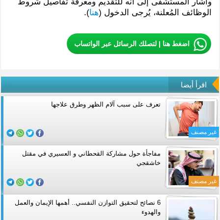
وأشار المستشفى إلى أنّه للتقديم ومعرفة تفاصيل شروط
الوظائف المُعلنة، يُرجى الدخول (
هنا
).
اضغط هنا | لتصلك الرسائل عبر الواتساب
اقرأ أيضا
تعرف على سبب آلام الظهر وطرق علاجها
غير مصنف
مفاجأة حول مشاركة القحطاني و العسيري في مقتل
خاشقجي
غير مصنف
6 نصائح لتحقيق التوازن النفسي.. أهمها الإيمان والعمل
والهدوء