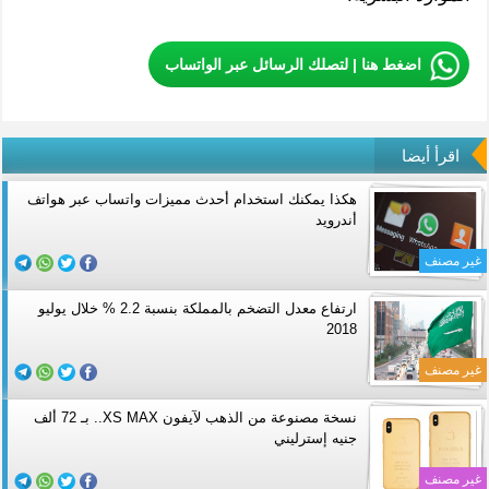
اضغط هنا | لتصلك الرسائل عبر الواتساب
اقرأ أيضا
هكذا يمكنك استخدام أحدث مميزات واتساب عبر هواتف
أندرويد
غير مصنف
ارتفاع معدل التضخم بالمملكة بنسبة 2.2 % خلال يوليو
2018
غير مصنف
نسخة مصنوعة من الذهب لآيفون XS MAX.. بـ 72 ألف
جنيه إسترليني
غير مصنف