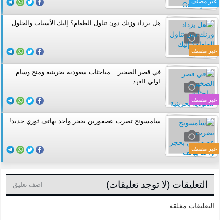
غير مصنف
هل يزداد وزنك دون تناول الطعام؟ إليك الأسباب والحلول
غير مصنف
في قصر الصخير .. مباحثات سعودية بحرينية ومنح وسام
لولي العهد
غير مصنف
سامسونج تضرب عصفورين بحجر واحد بهاتف ثوري جديد!
غير مصنف
التعليقات (لا توجد تعليقات)
اضف تعليق
التعليقات مغلقة.