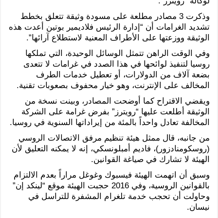
لوكالة “رويترز”.
وذكرت 3 مصادر مطلعة على مسودة وثيقة تتعلق بخطط
تشديد الغرامات أن “إدارة الرئيس فلاديمير بوتين أعدت هذه
الوثيقة ووزعتها على الأطراف المعنية لاستطلاع آرائها”.
وفي الوقت الراهن تتمثل الوسائل الوحيدة، التي تملكها
روسيا لتنفيذ لوائحها في هذا الصدد في غرامات لا تتعدى
بضعة آلاف من الدولارات، أو تعطيل خدمات الطرف
المخالف على الإنترنت، وهو خيار محفوف بصعوبات تقنية.
ويقضي الاقتراح كما أوضحت المصادر، وبينت نسخة من
الوثيقة أطلعت عليها “رويترز” بفرض غرامة على الشركة
المخالفة تعادل واحداً بالمئة من إيراداتها السنوية في روسيا.
من جانبه، قال ممثل هيئة تنظيم مرفق الاتصالات الروسي
(روسكومنادزور)، فاديم أمبلونسكي، إنه لا يمكنه التعليق لأن
الهيئة لا تشارك في صياغة القوانين.
وسبق أن اتهمت الهيئة فيسبوك وغوغل مراراً بعدم الالتزام
بالقوانين الروسية، وفي 2016 حجبت الهيئة موقع “لينكد إن”
وحاولت أن تحجب خدمة تلغرام المشفرة للتراسل في
نيسان.