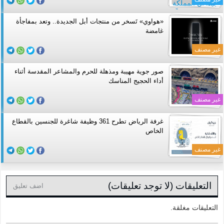
«هواوي» تَسخر من منتجات أبل الجديدة.. وتعد بمفاجأة
غامضة
غير مصنف
صور جوية مهيبة ومذهلة للحرم والمشاعر المقدسة أثناء
أداء الحجيج المناسك
غير مصنف
غرفة الرياض تطرح 361 وظيفة شاغرة للجنسين بالقطاع
الخاص
غير مصنف
التعليقات (لا توجد تعليقات)
اضف تعليق
التعليقات مغلقة.