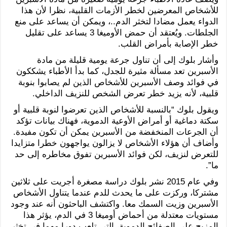
للأشخاص المعرضين لخطر الأزمات القلبية، نظرا لأن هذا
الدواء يعمل مضادا لتخثر الدم..، ويمكن أن يساعد على منع
الجلطات. ويُعتقد أن حمض الأوميغا 3 يساعد على تقليل
خطر الإصابة بأمراض القلب.
وأشار بلوك إلى أن تناول جرعة يومية قليلة من مادة
الأسبرين تعد مسألة مثيرة للجدل، كما بدأ الأطباء يشككون
في فوائد وصف الأسبرين للأشخاص الذين لم يصابوا بنوبة
قلبية، لأنه يزيد خطر تعرض الشخص للنزيف الداخلي.
ويقول بلوك “بالنسبة للأشخاص الذين تعرضوا لنوبة قلبية أو
سكتة دماغية أو أمراض الأوعية الدموية، فهناك بيانات تؤكد
أن الجرعات المنخفضة من الأسبرين يمكن أن تكون مفيدة.
وأضاف أن هؤلاء الأشخاص لا يزالون يواجهون خطرا متزايدا
للتعرض لنزيف، لكن فوائد الأسبرين تفوق مخاطره إلى حد
ما”.
وفي عام 2015 نشر بلوك دراسة مصغرة أجريت على ثلاثين
مشتركا، وركزت على ما يحدث للدم عندما يتناول الأشخاص
الأسبرين وزيت السمك معا. واكتشف الباحثون أنه عند وجود
مستويات معتدلة من أحماض أوميغا 3 في الدم، يؤثر هذا
المزيج على الصفائح الدموية، التي تلعب دورا مهما في تخثر