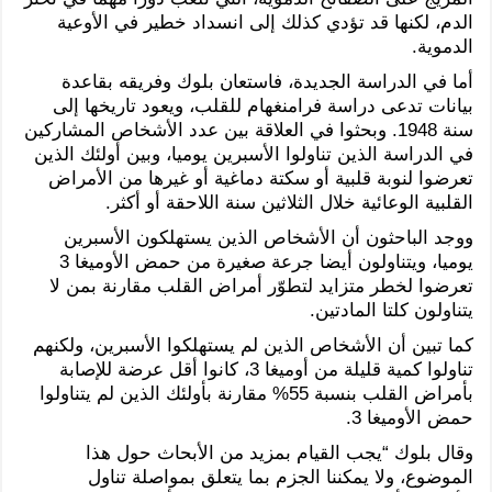
الدم، لكنها قد تؤدي كذلك إلى انسداد خطير في الأوعية
الدموية.
أما في الدراسة الجديدة، فاستعان بلوك وفريقه بقاعدة
بيانات تدعى دراسة فرامنغهام للقلب، ويعود تاريخها إلى
سنة 1948. وبحثوا في العلاقة بين عدد الأشخاص المشاركين
في الدراسة الذين تناولوا الأسبرين يوميا، وبين أولئك الذين
تعرضوا لنوبة قلبية أو سكتة دماغية أو غيرها من الأمراض
القلبية الوعائية خلال الثلاثين سنة اللاحقة أو أكثر.
ووجد الباحثون أن الأشخاص الذين يستهلكون الأسبرين
يوميا، ويتناولون أيضا جرعة صغيرة من حمض الأوميغا 3
تعرضوا لخطر متزايد لتطوّر أمراض القلب مقارنة بمن لا
يتناولون كلتا المادتين.
كما تبين أن الأشخاص الذين لم يستهلكوا الأسبرين، ولكنهم
تناولوا كمية قليلة من أوميغا 3، كانوا أقل عرضة للإصابة
بأمراض القلب بنسبة 55% مقارنة بأولئك الذين لم يتناولوا
حمض الأوميغا 3.
وقال بلوك “يجب القيام بمزيد من الأبحاث حول هذا
الموضوع، ولا يمكننا الجزم بما يتعلق بمواصلة تناول