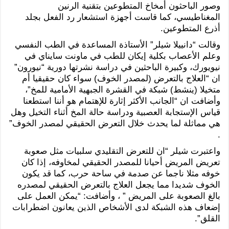
وصور الباحثون أمخاخ المتطوعين بتقنية الرنين
المغناطيسي، كما قاست أجهزة استشعار رد الفعل بجلد
أذرع المتطوعين.
وقالت “دانييلا شيلر” الأستاذة المساعدة في الطب النفسي
وعلم الأعصاب بكلية إيكان للطب في ماونت سايناي في
نيويورك، وكبيرة الباحثين في دراسة نشرتها دورية “نيورون”
ان “العلاج بالتعرض (لمصدر الخوف) سواء كان حقيقيا أم
متخيلا (ينشط) شبكة في القشرة الجبهية الأمامية للمخ”،
وأضافت ان “الجانب الأكثر إثارة للإهتمام هو أننا استطعنا
قياس الإستجابة العصبية ودراسة حالة المخ أثناء التخيل وهل
هي مماثلة لما يحدث خلال التعرض الحقيقي لمصدر الخوف”
.
واعتبرت شيلر “ان للتعرض التقليدي سلبيات مثل صعوبة
تعريض المريض أحيانا للمصدر الحقيقي لمخاوفه، إذا كان
خوفه مثلا ناجما عن صدمة في ساحة حرب، كما قد يكون
الخوف شديدا مما يجعل العلاج بالتعرض الحقيقي لمصدره
بالغ الصعوبة على المريض ” ، وأضافت: “يمكن العمل على
إضعاف هذه الشبكة لدى الأشخاص الذين يعانون اضطرابات
القلق”.