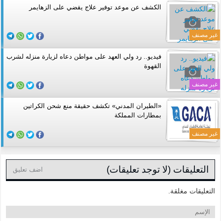
الكشف عن موعد توفير علاج يقضي على الزهايمر
غير مصنف
فيديو.. رد ولي العهد على مواطن دعاه لزيارة منزله لشرب
القهوة
غير مصنف
«الطيران المدني» تكشف حقيقة منع شحن الكراتين
بمطارات المملكة
غير مصنف
التعليقات (لا توجد تعليقات)
اضف تعليق
التعليقات مغلقة.