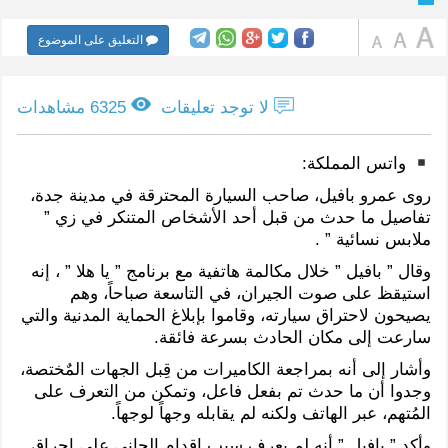
التعليق على الموضوع
لا توجد تعليقات
6325 مشاهدات
واتس المملكة:
روى عمرو بافيل، صاحب السيارة المحترقة في مدينة جدة،
تفاصيل ما حدث من قبل أحد الأشخاص المتنكر في زي ”
ملابس نسائية ” .
وقال ” بافيل ” خلال مكالمة هاتفية مع برنامج ” يا هلا ” ، إنه
استيقظ على صوت الجيران، في التاسعة صباحاً، وهم
يصيحون لاحتراق سيارته، وقاموا بإبلاغ الحماية المدنية والتي
سارعت إلى مكان الحادث بسرعة فائقة.
وأشار إلى أنه بمراجعة الكاميرات من قِبل الجهات المٌختصة،
وجدوا أن ما حدث تم بفعل فاعل، وتمكن من التعرف على
المُتهم، عبر الهاتف ولكنه لم يقابله وجهاً لوجهاً.
وأكد ” بافيل ” أنه لم يعرف سبب إقدام الجاني على إحراق