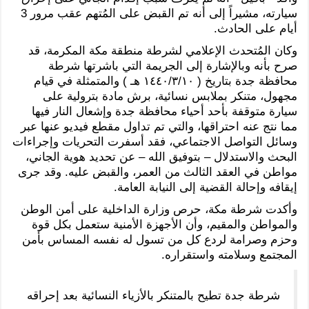
سيارته، مشيراً إلى أنه تم القبض على المُتهم عقب مرور 3
أيام على الحادث.
وكان المُتحدث الإعلامي لشرطة منطقة مكة المكرمة، قد
صرح بأنه وبالإشارة إلى الجريمة التي باشرتها شرطة
محافظة جدة بتاريخ ( ١٤٤٠/٣/١٠ هـ ) والمتمثلة في قيام
مجهول، متنكر بملابس نسائية، برش مادة بترولية على
سيارة متوقفة بأحد أحياء محافظة جدة وإشعال النار فيها
مما نتج عنه احتراقها، والتي تم تداول مقطع فيديو عنها عبر
وسائل التواصل الاجتماعي، فقد أسفرت التحريات وإجراءات
البحث والاستدلال – بتوفيق الله – عن تحديد هوية الجاني،
مواطن في العقد الثالث من العمر، والقبض عليه. وقد جرى
إيقافه وإحالة القضية إلى النيابة العامة.
وأكدت شرطة مكة، حرص وزارة الداخلية على أمن الوطن
والمواطن والمقيم، وأن الأجهزة الأمنية ستعمل بكل قوة
وحزم وصرامة لردع كل من تسول له نفسه المساس بأمن
المجتمع وسلامته واستقراره.
شرطة جدة تطيح بالمتنكر بالأزياء النسائية بعد إحراقه