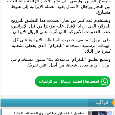
وأوضح “فورين بوليسي”، أن نشر الأخبار الزائفة والشائعات
بين التجار ورجال الأعمال يقود العملة الإيرانية إلى هبوط
متسارع.
ويستخدم عدد كبير من تجار العملات هذا التطبيق للترويج
للدولار، الذي ازداد الإقبال عليه مؤخرًا من قبل الإيرانيين،
عقب العقوبات الأميركية التي أثرت على الريال الإيراني.
وفي أبريل الماضي، حظرت السلطات الإيرانية على كل
الهيئات الرسمية استخدام “تليغرام”، الذي يحظى بشعبية
كبيرة في البلاد.
ويتمتع تطبيق “تليغرام” بـامتلاكه لـ40 مليون مستخدم في
إيران، أي ما يعادل شخصًا من أصل اثنين تقريبًا.
اضغط هنا | لتصلك الرسائل عبر الواتساب
اقرأ أيضا
تفاصيل خطة تداول لإطلاق سوق المشتقات المالية