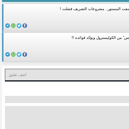
شفت المستور.. مشروعات التصريف فشلت !
بس” من الكوليسترول ويؤكد فوائده !!
اضف تعليق