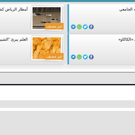
 الجامعي
أمطار الرياض ك
غير مصنف
العلم يبرئ “الشي
غير مصنف