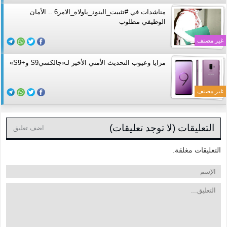
مناشدات في #تثبيت_البنود_ياولاه_الامر6 .. الأمان
الوظيفي مطلوب
غير مصنف
مزايا وعيوب التحديث الأمني الأخير لـ«جالكسيS9 و+S9»
غير مصنف
التعليقات (لا توجد تعليقات)
اضف تعليق
التعليقات مغلقة.