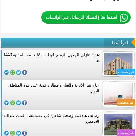
اضغط هنا | لتصلك الرسائل عبر الواتساب
اقرأ أيضا
عداد تنازلي للجدول الزمني لوظائف #الخدمة_المدنية 1440
هـ
غير مصنف
رياح تثير الأتربة والغبار وأمطار رعدية على هذه المناطق
اليوم
غير مصنف
وظائف هندسية وصحية شاغرة في مستشفى الملك عبدالله
الجامعي
غير مصنف