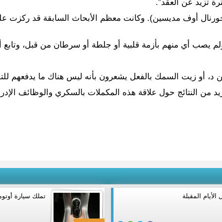
رة تزيد عن العقد”.
 جورنال أوف مديسين). وكانت معظم الأبحاث السابقة قد ركزت عل
ين د، أو زيت السمك بالفعل يشعرون بأنه ليس هناك ما يدفعهم للت
د من النتائج حول علاقة هذه المكملات بالسكري والوظائف الإدراك
الأيام المقبلة
تملك سيارة أوتوم