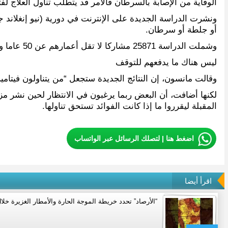
الوقاية من الإصابة بالسرطان فالأمر قد يتطلب تناول العلاج لفت
ونشرت الدراسة الجديدة على الإنترنت في دورية (نيو إنغلاند
أو جلطة أو سرطان.
وشملت الدراسة 25871 مشاركا لا تقل أعمارهم عن 50 عاما ولم يصب أي منهم بأزمة قلبية أو جلطة أو سرطان من قبل، وتابع أكثر من نصفهم الدراسة لأكثر من خمس سنوات.
ليس هناك ما يدفعهم للتوقف
وقالت مانسون، إن النتائج الجديدة ستجعل “من يتناولون فيتام
لكنها أضافت، أن البعض ربما يرغبون في الانتظار لحين نشر مزي
المقبلة ليقرروا ما إذا كانت الفوائد تستحق تناولها.
اضغط هنا | لتصلك الرسائل عبر الواتساب
اقرأ أيضا
“الأرصاد” تحدد خريطة الموجة الحارة والأمطار الغزيرة خلال 