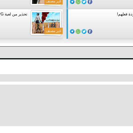
غير مصنف
دة فعلهم!
تحذير من لعبة PUPG .. تسبب الطلاق والدمار
غير مصنف