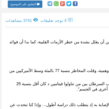
التعليق على الموضوع
لا توجد تعليقات
3741 مشاهدات
ميركية كبيرة لمعرفة الفوائد الصحية لمكملات “فيتامين د” وزيت السمك، إلى أن تناول الزيت الغني بأوميغا-3 يمكن أن يقلل بشدة من خطر الأزمات القلبية، كما بدا أن فوائد
وأظهرت الدراسة، أن معدل الإصابة بأزمة قلبية لدى من تناولوا زيت السمك كان أقل بنسبة 28 بالمئة مقارنة بمن تناولوا عقاقير وهمية، وقلت المخاطر بنسبة 77 بالمئة وسط الأميركيين من
وأضافت الدكتورة جوآن مانسون رئيسة قسم الطب الوقائي في مستشفى (بريجام آند ويمن) في بوسطن، إن معدل الوفاة بسبب السرطان بين من تناولوا فيتامين د كان أقل بنسبة 25
طق أخرى في الجسم”.
الإصابة به إذ يتطلب ذلك دراسة أطول… وإذا كنا نتحدث عن