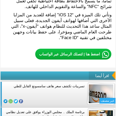
تماما، ما يسمح بالاحتفاظ بطاقة احتياطية تكفي لعمل
شرائح “NFC” والساعة والتقويم الداخلي للهاتف.
وتأتي تلك الميزة في “iOS 12” إضافة للعديد من المزايا
الأخرى التي أضافها لهواتف آيفون الجديدة، فعلى سبيل
المثال ساعد هذا التحديث للنظام هواتف “آيفون-x”، التي
طرحت العام الماضي ومؤخرا، على حفظ بيانات وجهين
مختلفين في تقنية “Face ID”.
اضغط هنا | لتصلك الرسائل عبر الواتساب
اقرأ أيضا
تسريبات تكشف سعر هاتف سامسونغ القابل للطي
غير مصنف
برئاسة الملك .. مجلس الوزراء يوافق على تعديل نظامي