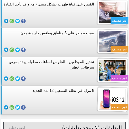
القبض على فتاة ظھرت بشكل مسيء مع وافد بأحد الفنادق
غير مصنف
سبت ممطر على 5 مناطق وطقس حار بـ4 مدن
غير مصنف
تحذير للموظفين.. الجلوس لساعات مطولة يهدد بمرض
سرطاني خطير
غير مصنف
8 مزايا في نظام التشغيل ios 12 الجديد
غير مصنف
التعليقات (لا توجد تعليقات)
اضف تعليق