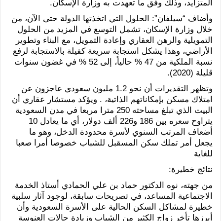
المتزايد، وذلك وفق ما تعهدت به وزارة الإسكان.
وأضاف “سيلفان”: الحلول التي اتخذتها الدولة حتى الآن، من
خلال وزارة الإسكان، تشمل التوسع في المزيد من الحلول
التمويلية والرهن العقاري وإعادة التمويل، مع البناء وتطوير
الأراضي، وهذا يشكل استجابة سريعة كفيلة بالاستجابة لرفع
نسبة الملكية من 47 % حالياً، إلى 52 % في غضون سنوات
قليلة (2020).
وتظهر التقديرات أن نحو 1.2 مليون سعودي عاجزون عن
امتلاك مسكن بإمكاناتهم الذاتية، . ويؤكد مستشار عقاري أن
البيت الذي تبلغ مساحته 250 مترا مربعا في مدن السعودية
يتراوح سعره بين 186 و226 ألف دولار، أي ما يعادل 10
أضعاف المرتب السنوي لأسرة محدودة الدخل، وهو ما
يجعل أمر تملك سكن المسقبل للشباب خصوصا أمرا صعبا
للغاية
نتائج خطيرة:
من جهته، نوه الدكتور حماد بن علي الحمادي أستاذ الخدمة
الاجتماعية المساعد، في تصريحات سابقة، لوجود آثار سلبية
خطيرة لمشاكل السكن الحالية على الأسرة السعودية وأن
أبرزها تأخر زواج الكثير من الشباب وزيادة حالات العنوسة